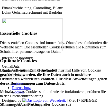
Finanzbuchhaltung, Controlling, Bilanz
Lohn/ Gehaltsabrechnung mit Baulohn
Essentielle Cookies
Die essentiellen Cookies sind immer aktiv. Ohne diese funktioniert die
Webseite nicht. Die essentiellen Cookies erfüllen alle Richtlinien zum
Schutz Ihrer personenbezogenen Daten.
Integrationsprodukte
Optionale Cookies
GenialData,
Einige Anwendungen können aber nur mit Hilfe von Cookies
Starke + Reichert GmbH & Co. KG,
gewährleistet werden, die Ihre Daten auch in unsichere
AIDA ORGA
Drittstaaten weiterleiten könnten. Für diese Anwendungen gelten
Impressum
deren Bestimmungen zum Datenschutz.
Datenschutz
Mehr dazu, was Cookies sind und wie sie funktionieren, erfahren Sie
Cookies
in der Datenschutzerklärung.
Designed by
| © 2017
KNIGGE
Stimmen Sie der Nutzung aller Cookies zu?
Beratung - Vertrieb - Support